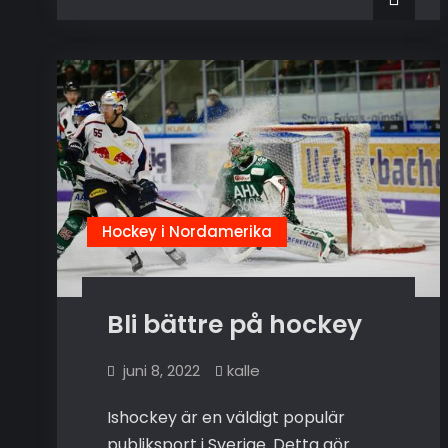
utmaningar
–
så
hanterar
elitspelare
press
och
motgångar
Hockey i Nordamerika
Bli bättre på hockey
juni 8, 2022
kalle
Ishockey är en väldigt populär
publiksport i Sverige. Detta gör