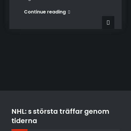
Tips
Continue reading
för
föräldrar
med
barn
som
vill
spela
hockey
NHL: s största träffar genom
tiderna