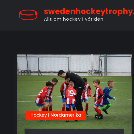
Skip
swedenhockeytrophy
to
Allt om hockey i världen
content
Hockey i Nordamerika