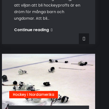
att viljan att bli hockeyproffs är en
dröm för många barn och
ungdomar. Att bli…
Det
Continue reading
krävs
mycket
för
att
bli
hockeyproffs
Hockey i Nordamerika