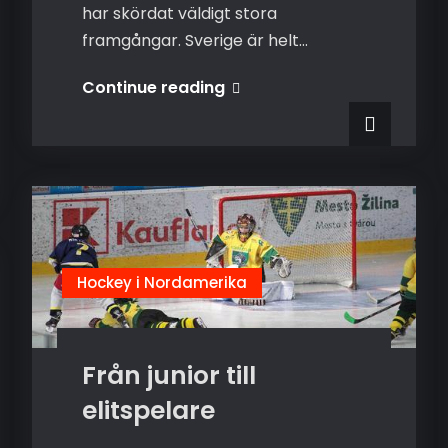
har skördat väldigt stora
framgångar. Sverige är helt…
Bli
Continue reading
en
mer
komplett
hockeyspelare
Hockey i Nordamerika
Från junior till
elitspelare