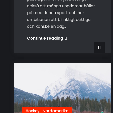
också att många ungdomar håller
på med denna sport och har
ambitionen att bli riktigt duktiga
och kanske en dag…
Bli
Continue reading
bättre
på
hockey
Hockey i Nordamerika